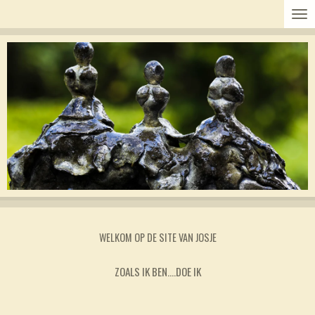
Ga
direct
naar
de
hoofdinhoud
WELKOM OP DE SITE VAN JOSJE
ZOALS IK BEN….DOE IK