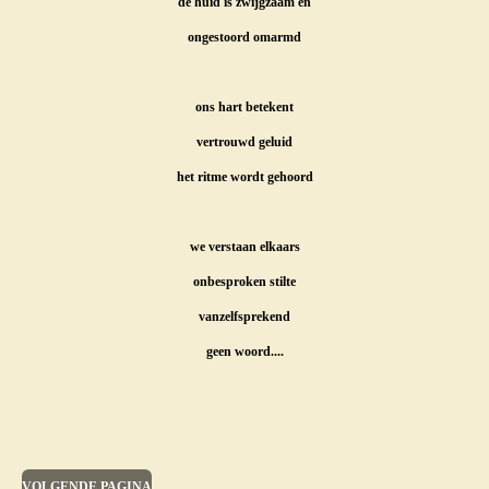
de huid is zwijgzaam en
ongestoord omarmd
ons hart betekent
vertrouwd geluid
het ritme wordt gehoord
we verstaan elkaars
onbesproken stilte
vanzelfsprekend
geen woord....
VOLGENDE PAGINA